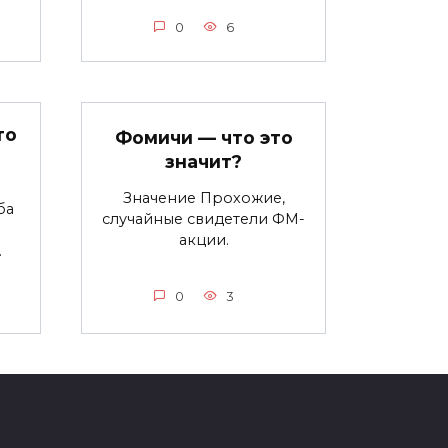
0
6
то
Фомичи — что это
значит?
Значение Прохожие,
ба
случайные свидетели ФМ-
акции.
.
0
3