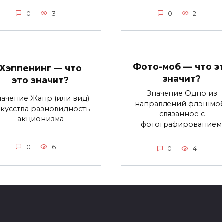
0
3
0
2
Фото-моб — что э
Хэппенинг — что
значит?
это значит?
Значение Одно из
начение Жанр (или вид)
направлений флэшмо
кусства разновидность
связанное с
акционизма
фотографированием
0
6
0
4