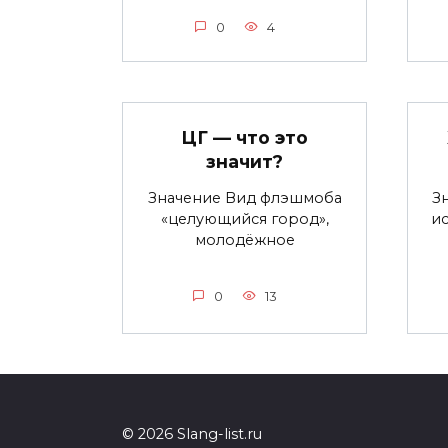
0
4
ЦГ — что это
значит?
Значение Вид флэшмоба
З
«целующийся город»,
ис
молодёжное
0
13
© 2026 Slang-list.ru