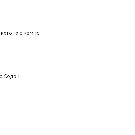
ого то с кем то.
а Седан.