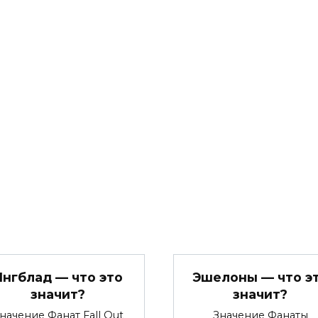
Янгблад — что это
Эшелоны — что э
значит?
значит?
начение Фанат Fall Out
Значение Фанаты