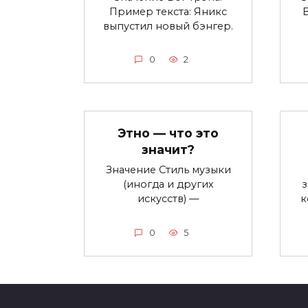
Пример текста: Яникс
выпустил новый бэнгер.
0
2
Этно — что это
значит?
Значение Стиль музыки
(иногда и других
з
искусств) —
к
0
5