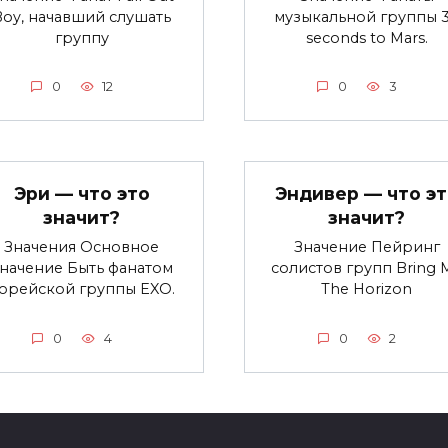
Boy, начавший слушать
музыкальной группы 
группу
seconds to Mars.
0
12
0
3
Эри — что это
Эндивер — что эт
значит?
значит?
Значения Основное
Значение Пейринг
начение Быть фанатом
солистов групп Bring 
орейской группы EXO.
The Horizon
0
4
0
2