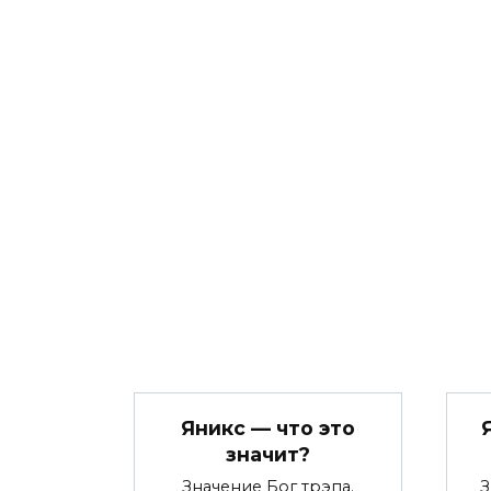
Яникс — что это
значит?
Значение Бог трэпа.
З