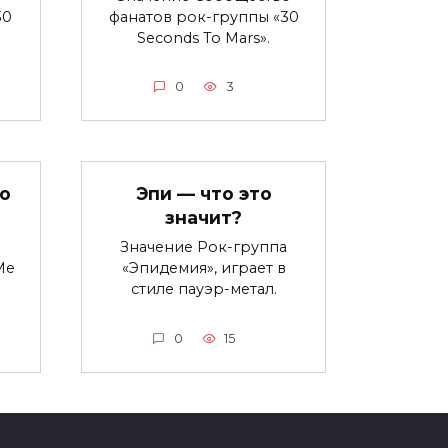
30
фанатов рок-группы «30
Seconds To Mars».
0
3
о
Эпи — что это
значит?
Значение Рок-группа
Me
«Эпидемия», играет в
стиле пауэр-метал.
0
15