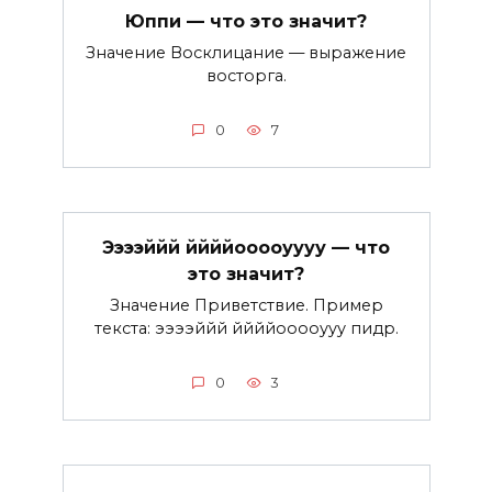
Юппи — что это значит?
Значение Восклицание — выражение
восторга.
0
7
Ээээййй ййййооооуууу — что
это значит?
Значение Приветствие. Пример
текста: ээээййй ййййооооууу пидр.
0
3