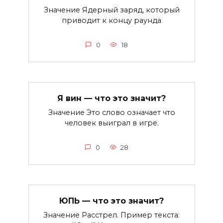
Значение Ядерный заряд, который
приводит к концу раунда
0
18
Я вин — что это значит?
Значение Это слово означает что
человек выиграл в игре.
0
28
ЮПЬ — что это значит?
Значение Расстрел. Пример текста: