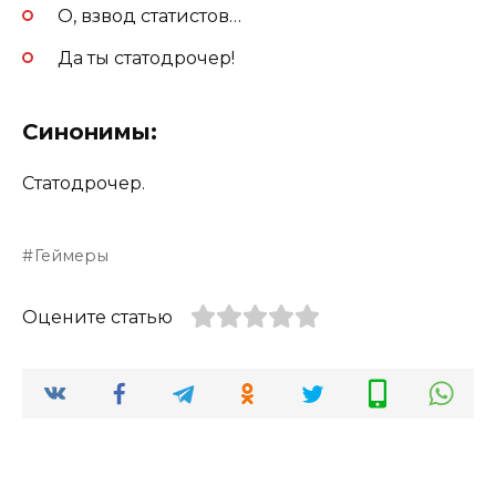
О, взвод статистов…
Да ты статодрочер!
Синонимы:
Статодрочер.
Геймеры
Оцените статью