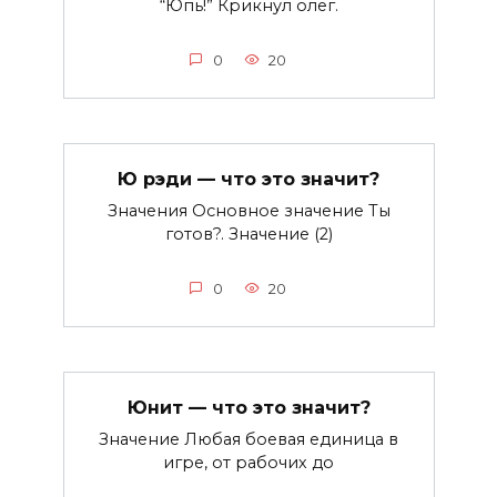
“Юпь!” Крикнул олег.
0
20
Ю рэди — что это значит?
Значения Основное значение Ты
готов?. Значение (2)
0
20
Юнит — что это значит?
Значение Любая боевая единица в
игре, от рабочих до