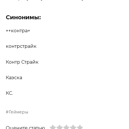
Синонимы:
++контра+
контрстрайк
Контр Страйк
Каэска
КС.
Геймеры
Оцените статью