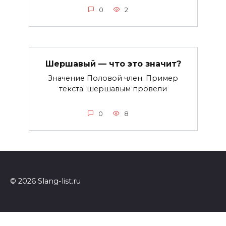
0
2
Шершавый — что это значит?
Значение Половой член. Пример
текста: шершавым провели
0
8
© 2026 Slang-list.ru