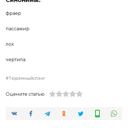
фраер
пассажир
лох
чертила.
Тюремныйслэнг
Оцените статью