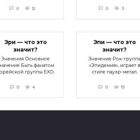
0
12
0
3
Эри — что это
Эпи — что это
значит?
значит?
Значения Основное
Значение Рок-групп
начение Быть фанатом
«Эпидемия», играет 
орейской группы EXO.
стиле пауэр-метал.
0
4
0
15