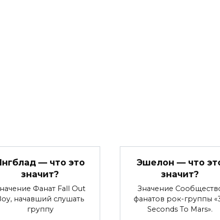
Янгблад — что это
Эшелон — что эт
значит?
значит?
начение Фанат Fall Out
Значение Сообществ
Boy, начавший слушать
фанатов рок-группы «
группу
Seconds To Mars».