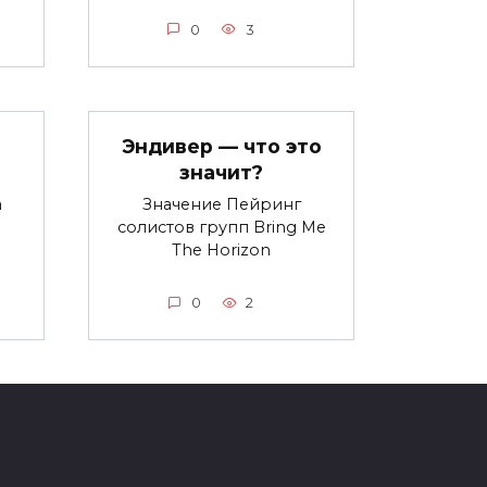
0
3
Эндивер — что это
значит?
а
Значение Пейринг
в
солистов групп Bring Me
The Horizon
0
2