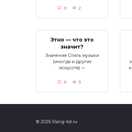
0
2
Этно — что это
значит?
Значение Стиль музыки
(иногда и других
з
искусств) —
к
0
5
© 2026 Slang-list.ru