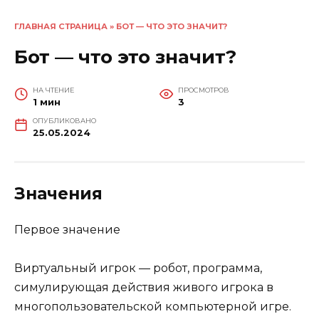
ГЛАВНАЯ СТРАНИЦА
»
БОТ — ЧТО ЭТО ЗНАЧИТ?
Бот — что это значит?
НА ЧТЕНИЕ
ПРОСМОТРОВ
1 мин
3
ОПУБЛИКОВАНО
25.05.2024
Значения
Первое значение
Виртуальный игрок — робот, программа,
симулирующая действия живого игрока в
многопользовательской компьютерной игре.