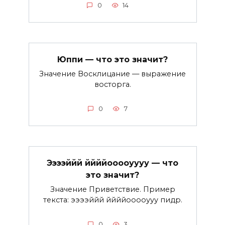
0
14
Юппи — что это значит?
Значение Восклицание — выражение
восторга.
0
7
Ээээййй ййййооооуууу — что
это значит?
Значение Приветствие. Пример
текста: ээээййй ййййооооууу пидр.
0
3