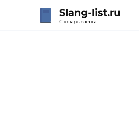
Перейти
Slang-list.ru
к
содержанию
Словарь сленга