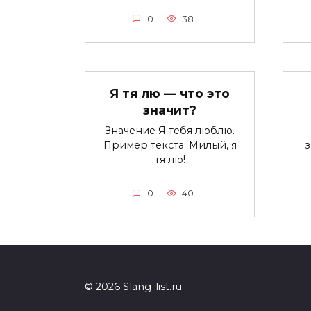
0
38
Я тя лю — что это
значит?
Значение Я тебя люблю.
Пример текста: Милый, я
тя лю!
0
40
© 2026 Slang-list.ru