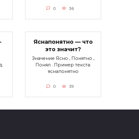
0
36
—
Яснапонятно — что
это значит?
Значение Ясно , Понятно ,
д
Понял . Пример текста:
яснапонятно
0
39