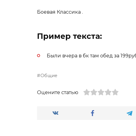
Боевая Классика .
Пример текста:
Были вчера в бк там обед за 199ру
Общие
Оцените статью