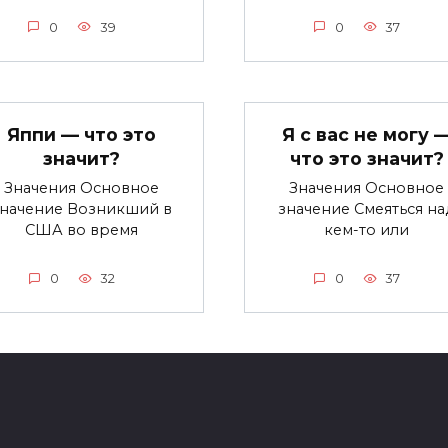
0
39
0
37
Яппи — что это
Я с вас не могу 
значит?
что это значит?
Значения Основное
Значения Основное
значение Возникший в
значение Смеяться на
США во время
кем-то или
0
32
0
37