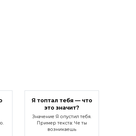
о
Я топтал тебя — что
это значит?
Значение Я опустил тебя.
ю.
Пример текста: Че ты
возникаешь