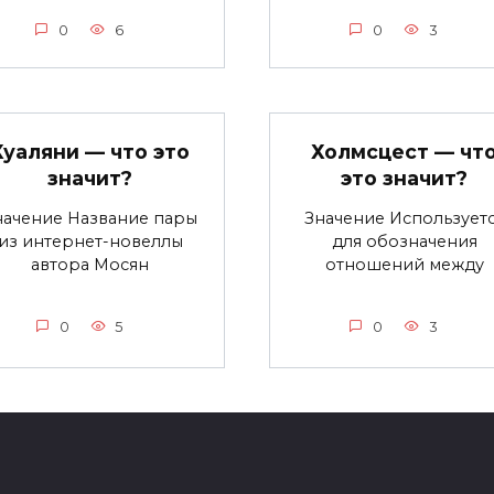
0
6
0
3
Хуаляни — что это
Холмсцест — чт
значит?
это значит?
начение Название пары
Значение Использует
из интернет-новеллы
для обозначения
автора Мосян
отношений между
0
5
0
3