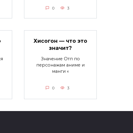
0
3
о
Хисогон — что это
значит?
ся
Значение Отп по
персонажам аниме и
манги «
0
3