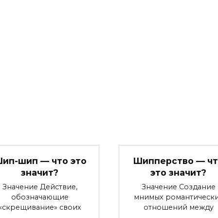
ип-шип — что это
Шипперство — ч
значит?
это значит?
Значение Действие,
Значение Создание
обозначающие
мнимых романтическ
«скрещивание» своих
отношений между