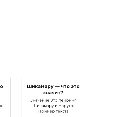
то
ШикаНару — что это
значит?
Значение Это пейринг
их
Шикамару и Наруто.
Пример текста