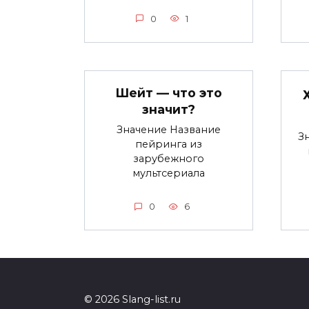
0
1
Шейт — что это
значит?
Значение Название
З
пейринга из
зарубежного
мультсериала
0
6
© 2026 Slang-list.ru