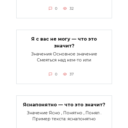
0
32
Я с вас не могу — что это
значит?
Значения Основное значение
Смеяться над кем-то или
0
37
Яснапонятно — что это значит?
Значение Ясно , Понятно , Понял .
Пример текста: яснапонятно