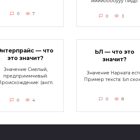
ййййооооууу пидр.
0
7
0
3
Энтерпрайс — что
ЬЛ — что это
это значит?
значит?
Значение Смелый,
Значение Нарката есть
предприимчивый.
Пример текста: Ьл ско
Происхождение: (англ.
0
8
0
4