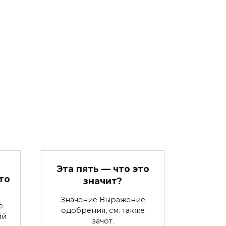
Эта пять — что это
то
значит?
Значение Выражение
е.
одобрения, см. также
йй
зачот.