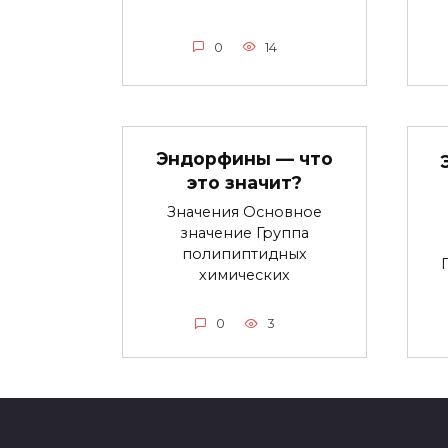
0
14
Эндорфины — что
это значит?
Значения Основное
значение Группа
полипиптидных
химических
0
3