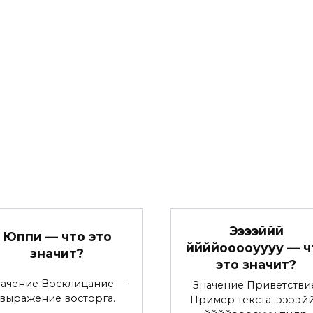
Ээээййй
Юппи — что это
ййййооооуууу — ч
значит?
это значит?
начение Восклицание —
Значение Приветстви
выражение восторга.
Пример текста: ээээй