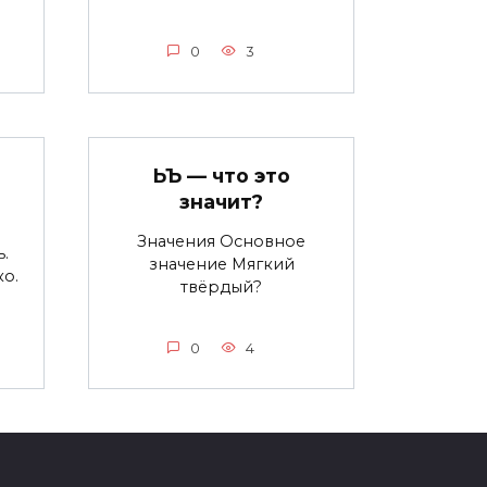
0
3
ЬЪ — что это
значит?
Значения Основное
.
значение Мягкий
ко.
твёрдый?
0
4