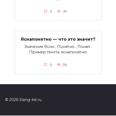
0
37
Яснапонятно — что это значит?
Значение Ясно , Понятно , Понял .
Пример текста: яснапонятно
0
39
© 2026 Slang-list.ru