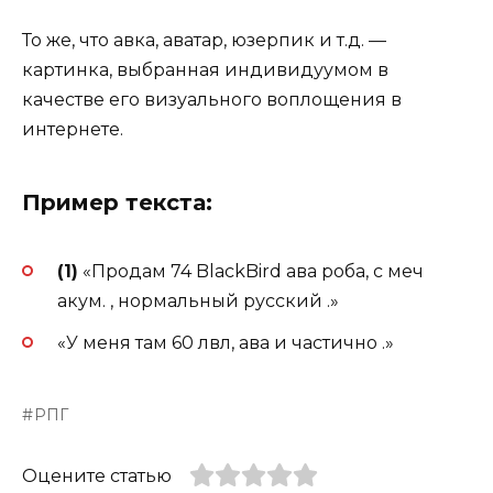
То же, что авка, аватар, юзерпик и т.д. —
картинка, выбранная индивидуумом в
качестве его визуального воплощения в
интернете.
Пример текста:
(1)
«Продам 74 BlackBird ава роба, с меч
акум. , нормальный русский .»
«У меня там 60 лвл, ава и частично .»
РПГ
Оцените статью