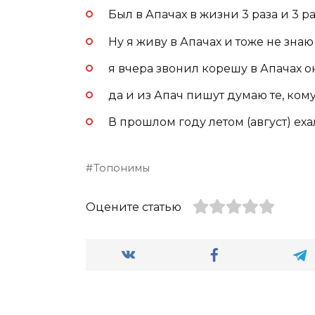
Был в Апачах в жизни 3 раза и 3 р
Ну я живу в Апачах и тоже не зна
я вчера звонил корешу в Апачах он
да и из Апач пишут думаю те, ком
В прошлом году летом (август) еха
Топонимы
Оцените статью