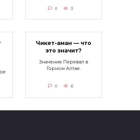
0
3
—
Чикет-аман — что
это значит?
Значение Перевал в
Горном Алтае.
ое
0
6