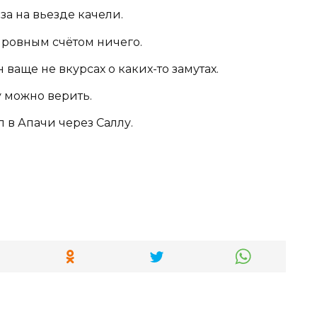
аза на вьезде качели.
ю ровным счётом ничего.
 ваще не вкурсах о каких-то замутах.
у можно верить.
л в Апачи через Саллу.