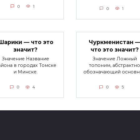
0
1
0
1
Шарики — что это
Чуркменистан 
значит?
что это значит?
Значение Название
Значение Ложный
айона в городах Томске
топоним, абстрактно
и Минске.
обозначающий основн
0
4
0
5