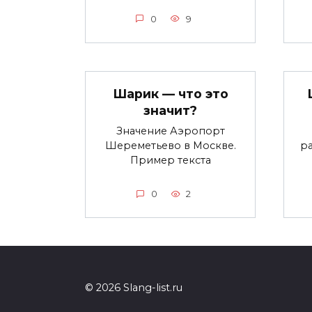
0
9
Шарик — что это
значит?
Значение Аэропорт
Шереметьево в Москве.
р
Пример текста
0
2
© 2026 Slang-list.ru