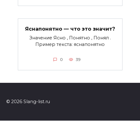
Яснапонятно — что это значит?
Значение Ясно , Понятно , Понял .
Пример текста: яснапонятно
0
39
© 2026 Slang-list.ru