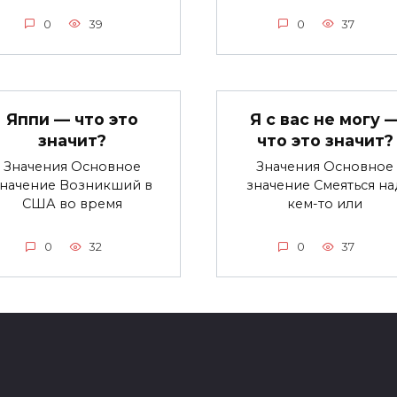
0
39
0
37
Яппи — что это
Я с вас не могу 
значит?
что это значит?
Значения Основное
Значения Основное
значение Возникший в
значение Смеяться на
США во время
кем-то или
0
32
0
37