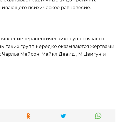
печивающего психическое равновесие.
появление терапевтических групп связано с
ны таких групп нередко оказываются жертвами
к Чарльз Мейсон, Майкл Девид , М.Цвигун и