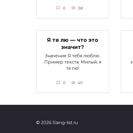
0
38
Я тя лю — что это
значит?
Значение Я тебя люблю.
Пример текста: Милый, я
тя лю!
0
40
© 2026 Slang-list.ru