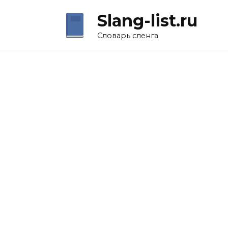
Перейти
Slang-list.ru
к
содержанию
Словарь сленга