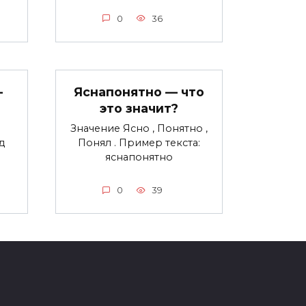
0
36
—
Яснапонятно — что
это значит?
Значение Ясно , Понятно ,
д
Понял . Пример текста:
яснапонятно
0
39