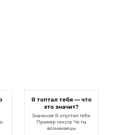
о
Я топтал тебя — что
это значит?
Значение Я опустил тебя.
ю.
Пример текста: Че ты
возникаешь