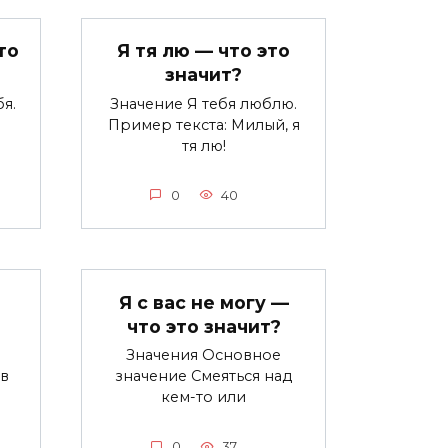
то
Я тя лю — что это
значит?
я.
Значение Я тебя люблю.
ы
Пример текста: Милый, я
тя лю!
0
40
Я с вас не могу —
что это значит?
Значения Основное
в
значение Смеяться над
кем-то или
0
37