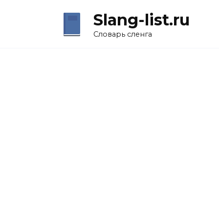
Перейти
Slang-list.ru
к
содержанию
Словарь сленга