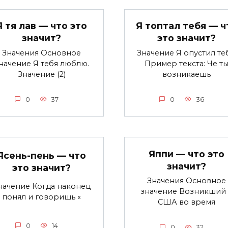
Я тя лав — что это
Я топтал тебя — ч
значит?
это значит?
Значения Основное
Значение Я опустил теб
начение Я тебя люблю.
Пример текста: Че т
Значение (2)
возникаешь
0
37
0
36
Яппи — что это
Ясень-пень — что
значит?
это значит?
Значения Основное
начение Когда наконец
значение Возникший 
понял и говоришь «
США во время
0
14
0
32