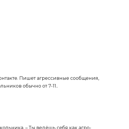
контакте. Пишет агрессивные сообщения,
ьников обычно от 7-11..
кольника. – Ты ведёшь себя как агро-