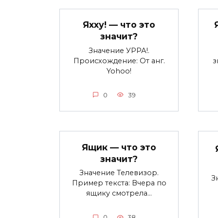
Яхху! — что это
значит?
Значение УРРА!.
Происхождение: От анг.
з
Yohoo!
0
39
Ящик — что это
значит?
Значение Телевизор.
З
Пример текста: Вчера по
ящику смотрела…
0
38