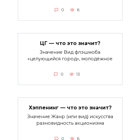
0
6
ЦГ — что это значит?
Значение Вид флэшмоба
«целующийся город», молодёжное
0
13
Хэппенинг — что это значит?
Значение Жанр (или вид) искусства
разновидность акционизма
0
6