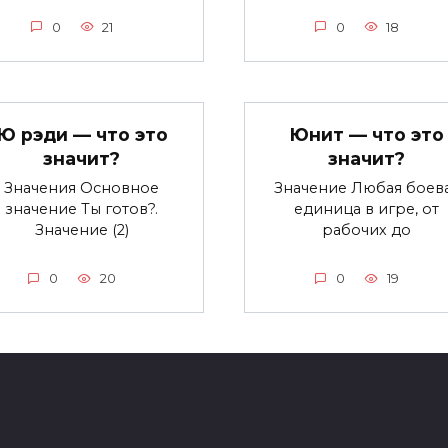
0
21
0
18
Ю рэди — что это
Юнит — что это
значит?
значит?
Значения Основное
Значение Любая боев
значение Ты готов?.
единица в игре, от
Значение (2)
рабочих до
0
20
0
19