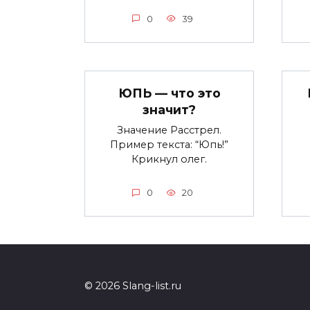
0
39
ЮПЬ — что это
значит?
Значение Расстрел.
Пример текста: “Юпь!”
Крикнул олег.
0
20
© 2026 Slang-list.ru