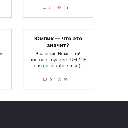
0
28
Юмпик — что это
значит?
ая
Значение Немецкий
пистолет-пулемёт UMP 45,
в игре counter strike(1.
0
16